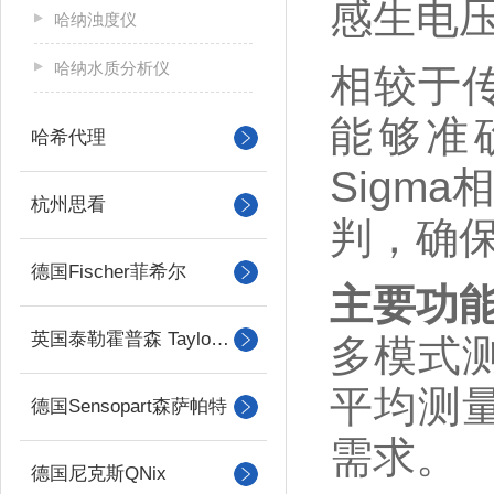
感生电
哈纳浊度仪
哈纳水质分析仪
相较于
能够准
哈希代理
Sigm
杭州思看
判，确
德国Fischer菲希尔
主要功
英国泰勒霍普森 Taylor Hobson
多模式
平均测
德国Sensopart森萨帕特
需求。
德国尼克斯QNix