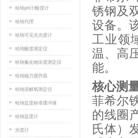
锈钢及
哈纳ph计/酸度计
设备。
哈纳代理
哈纳可见光光度计
工业领
哈纳酸度测定仪
温、高
哈纳氟化物浓度测定仪
能。
哈纳磁力搅拌器
核心测
哈纳溶解氧测定仪
菲希尔
哈纳盐度标准缓冲液
的线圈
哈纳盐度计
氏体）
光度计