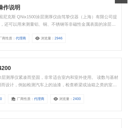
仪操作说明
德国尼克斯 QNix1500涂层测厚仪由笃挚仪器（上海）有限公司提
体，还可以用来测量铝、铜、不锈钢等非磁性金属表面的涂层、
厂商性质：
代理商
浏览量：
2946
4200
x4200/4500涂层测厚仪紧凑而坚固，非常适合室内和室外使用。 读数与基材
用而设计，例如检测汽车上的油漆，检查桥梁或油箱之类的室外
00用于测量铁磁性基体（如钢、铁）上的涂层，如油漆、各种防腐
0
厂商性质：
代理商
浏览量：
2400