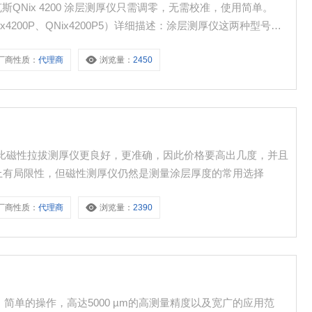
克斯QNix 4200 涂层测厚仪只需调零，无需校准，使用简单。
/5、QNix4200P、QNix4200P5）详细描述：涂层测厚仪这两种型号分
极其简 单，测值迅速。
厂商性质：
代理商
浏览量：
2450
应测厚仪比磁性拉拔测厚仪更良好，更准确，因此价格要高出几度，并且
上有局限性，但磁性测厚仪仍然是测量涂层厚度的常用选择
厂商性质：
代理商
浏览量：
2390
具有移动性，简单的操作，高达5000 µm的高测量精度以及宽广的应用范