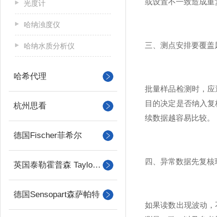
或设置不一致造成重
光度计
哈纳浊度仪
三、测点安排要覆盖
哈纳水质分析仪
哈希代理
批量样品检测时，应
目的决定是否纳入复
杭州思看
续数据越容易比较。
德国Fischer菲希尔
四、异常数据先复核
英国泰勒霍普森 Taylor Hobson
德国Sensopart森萨帕特
如果读数出现波动，