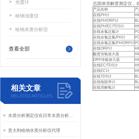
光度计
总固体溶解度测定仪，
产品名称
产
在线PH计
HI
哈纳浊度仪
在线PH/ORP计
B
在线PH/EC/TDS计
HI
哈纳水质分析仪
在线余氯总氯计
P
在线余氯总氯/PH计
P
在线余氯总氯/PH/ORP计
P
查看全部
在线ORP计
HI
酸度传输放大器
HI
ORP传输放大器
HI
在线EC/TDS计
HI
在线EC计
HI
在线TDS计
B
在线电阻率计
B
相关文章
在线溶解氧计
HI
RELATED ARTICLES
水质分析测定仪在日常水质分析检测中的作用
意大利哈纳水质分析仪代理