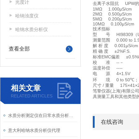
光度计
去离子水阻抗 UPW
1MΩ 1.000μS/cm
2MΩ 0.500μS/cm
哈纳浊度仪
5MΩ 0.200μS/cm
10MΩ 0.100μ
技术指标
哈纳水质分析仪
型 号 HI98309（
测量范围 0.000 to 1.
解 析 度 0.001μS/cm
查看全部
精 确 度 ±2%F.S.
标准EMC偏差 ±0.5%F
校 准 --－
温度补偿 ----
电 源 4×1.5V
环 境 0 to 50℃；
尺寸 / 重量 175×41×2
相关文章
笃挚仪器(上海)有限公
RELATED ARTICLES
具测量工具和其他类型
水质分析测定仪在日常水质分析检测中的作用
在线咨询
意大利哈纳水质分析仪代理