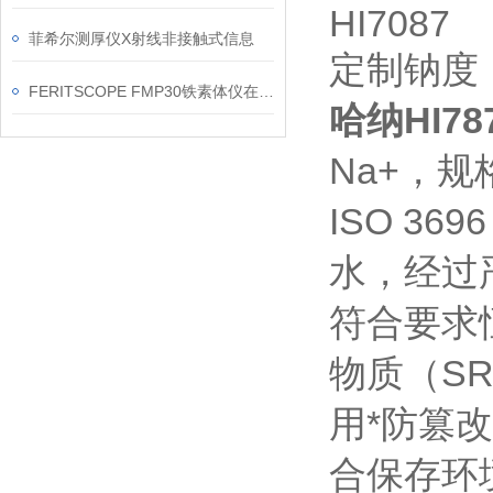
HI7087
菲希尔测厚仪X射线非接触式信息
定制钠度【
FERITSCOPE FMP30铁素体仪在焊缝现场复核中的应用要点
哈纳HI78
Na+，规
ISO 3
水，经过
符合要求
物质（S
用*防篡
合保存环