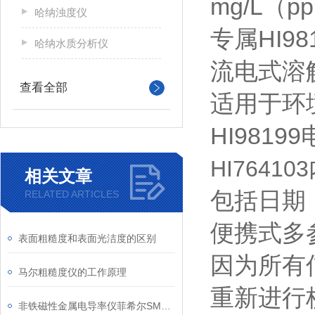
mg/L（p
哈纳浊度仪
HI98
专属
哈纳水质分析仪
流电式
溶
查看全部
适用于环
HI9819
HI764103
相关文章
包括日期
RELATED ARTICLES
便携式多
表面粗糙度和表面光洁度的区别
因为所有
马尔粗糙度仪的工作原理
重新进行
非铁磁性金属电导率仪菲希尔SMP350简介