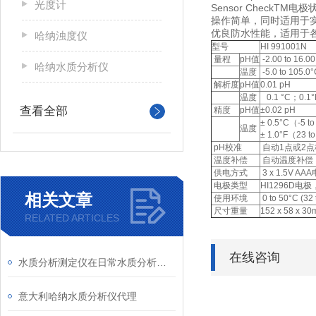
光度计
Sensor CheckTM
操作简单，同时适用于
优良防水性能，适用于
哈纳浊度仪
型号
HI 991001N
量程
pH值
-2.00 to 16.0
哈纳水质分析仪
温度
-5.0 to 105.0°
解析度
pH值
0.01 pH
温度
0.1 °C；0.1°
查看全部
精度
pH值
±0.02 pH
± 0.5°C（-5 t
温度
± 1.0°F（23 t
pH校准
自动1点或2点校准,内存
温度补偿
自动温度补偿，-5.0 
供电方式
3 x 1.5V A
电极类型
HI1296D
相关文章
使用环境
0 to 50°C (3
尺寸重量
152 x 58 x 3
RELATED ARTICLES
在线咨询
水质分析测定仪在日常水质分析检测中的作用
意大利哈纳水质分析仪代理