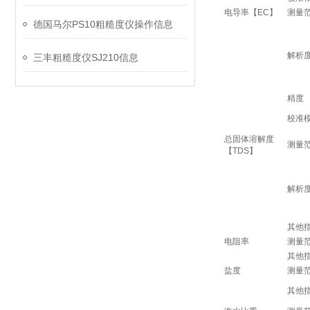
电导率【EC】
测量
德国马尔PS10粗糙度仪操作信息
解析
三丰粗糙度仪SJ210信息
精度
校准
总固体溶解度
测量
【TDS】
解析
其他
电阻率
测量
其他
盐度
测量
其他