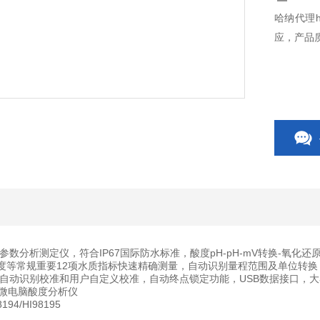
哈纳代理h
应，产品
数分析测定仪，符合IP67国际防水标准，酸度pH-pH-mV转换-氧化还原O
温度等常规重要12项水质指标快速精确测量，自动识别量程范围及单位转换
自动识别校准和用户自定义校准，自动终点锁定功能，USB数据接口，
91微电脑酸度分析仪
194/HI98195