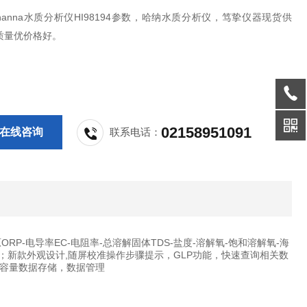
anna水质分析仪HI98194参数，哈纳水质分析仪，笃挚仪器现货供
质量优价格好。
02158951091
在线咨询
联系电话：
RP-电导率EC-电阻率-总溶解固体TDS-盐度-溶解氧-饱和溶解氧-海
；新款外观设计,随屏校准操作步骤提示，GLP功能，快速查询相关数
大容量数据存储，数据管理