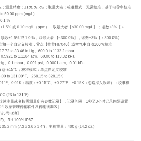
₀, σ₁₅；测量精度：±1σt, σ₀, σ₁₅；取最大者；校准模式：无需校准，基于电导率校准
to 50.00 ppm (mg/L)
0.1 %
5% 或 0.10 mg/L（ppm），取最大者【≤30.00 mg/L】 ；读数±3%【＞
数±1.5% 或 1.0 %，取最大者 【≤300.0%】，读数±3%【＞300.0%】
和一个自定义校准，零点【推荐HI7040】或空气中自动100％校准
7.72 to 33.46 in Hg、600.0 to 1133.2 mbar
、0.5921 to 1.1184 atm、60.00 to 113.32 kPa
 Hg、0.1 mbar、0.001 psi、0.0001 atm、0.01 kPa
Hg @ ±15°C；校准模式：单点自定义校准
.00 to 131.00°F、 268.15 to 328.15K
.01°F、0.01K；精度：±0.15°C、±0.27°F、±0.15K（忽略探头误差）；校准模
 (23 to 131°F)
录【连续测量或者按需测量所有参数记录】，记录间隔：1秒至3小时记录间隔设置
98194 数据管理传输软件及传输线套装）
【4节5号电池】
22°F)、RH 100% IP67
5.2 mm (7.3 x 3.6 x 1.4”)；主机重量：400 g (14.2 oz.)