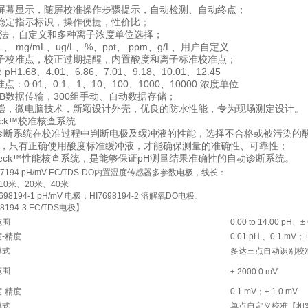
大屏幕显示，随屏校准操作步骤提示，自动检测、自动终点；
，稳定指示标识，操作便捷，性价比；
测量法，自定义和多种离子浓度单位选择；
mg/L、 mg/mL、ug/L、%、ppt、 ppm、g/L、用户自定义
离子校准点，校正过期提醒，内置酸度和离子标准校准点；
.68、4.01、6.86、7.01、9.18、10.01、12.45
0.01、0.1、1、10、100、1000、10000 浓度单位
USB数据传输，300组手动、自动数据存储；
补偿，微电脑技术，新颖设计外壳，优良的防水性能，专为现场测定设计。
 Check™校准核查系统
 TM校准诊断系统在校准过程中判断电极及缓冲液的性能，选择不合格或被污
，只有正确使用酸度标准缓冲液，才能确保测量的准确性、可靠性；
ion Check™性能核查系统，是能够保证pH测量结果准确性的自动诊断系统。
697194 pH/mV-EC/TDS-DO内置温度传感器多参数电极，线长：
10米、20米、40米
698194-1 pH/mV 电极；HI7698194-2 溶解氧DO电极、
98194-3 EC/TDS电极】
范围
0.00 to 14.00 pH、±
-精度
0.01 pH 、0.1 mV；±
模式
多达三点自动识别校准和
范围
± 2000.0 mV
-精度
0.1 mV；± 1.0 mV
模式
单点自定义校准【相