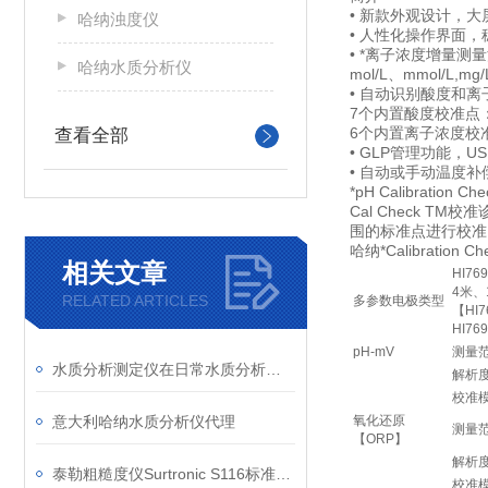
• 新款外观设计，
哈纳浊度仪
• 人性化操作界面
• *离子浓度增量
哈纳水质分析仪
mol/L、mmol/L,
• 自动识别酸度和
7个内置酸度校准点：pH1
6个内置离子浓度校准点：
查看全部
• GLP管理功能，
• 自动或手动温度
*pH Calibration
Cal Check
围的标准点进行校准
哈纳*Calibrat
相关文章
HI7
4米、
RELATED ARTICLES
多参数电极类型
【HI7
HI76
pH-mV
测量
水质分析测定仪在日常水质分析检测中的作用
解析度
校准
意大利哈纳水质分析仪代理
氧化还原
测量
【ORP】
解析度
泰勒粗糙度仪Surtronic S116标准型号信息
校准