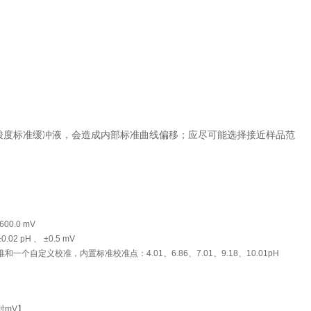
染的酸度标准缓冲液，会造成内部标准曲线偏移；应尽可能选择接近样品范
 600.0 mV
0.02 pH 、 ±0.5 mV
一个自定义校准，内置标准校准点：4.01、6.86、7.01、9.18、10.01pH
对mV】