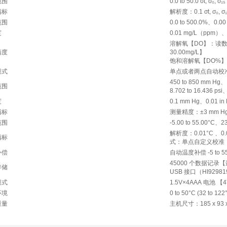
范围
0.0 to 50.0 σt, σ₀, σ₁₅
指标
解析度：0.1 σt, σ
范围
0.0 to 500.0%、0.00 
度
0.01 mg/L（ppm）、
溶解氧【DO】：读数±1.
精度
30.00mg/L】
饱和溶解氧【DO%】:读
模式
单点或者两点自动校准
450 to 850 mm Hg、1
范围
8.702 to 16.436 psi
度
0.1 mm Hg、0.01 in
指标
测量精度：±3 mm 
范围
-5.00 to 55.00°C、23
解析度：0.01°C 、0
指标
式：单点自定义校准
补偿
自动温度补偿 -5 to 55°C
45000 个数据记
存储
USB 接口（HI92
模式
1.5V×4AAA 电池 
环境
0 to 50°C (32 to 1
重量
主机尺寸：185 x 93 x 3