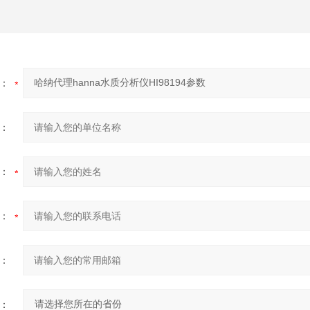
：
：
：
：
：
：