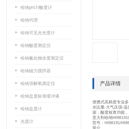
哈纳ph计/酸度计
哈纳代理
哈纳可见光光度计
哈纳酸度测定仪
哈纳氟化物浓度测定仪
哈纳磁力搅拌器
产品详情
哈纳溶解氧测定仪
哈纳盐度标准缓冲液
便携式高精度专业多参
水比重-大气压强-
哈纳盐度计
据，酸度核查功能，
意大利哈纳HI981
光度计
型号：HI98191/HI98
简介