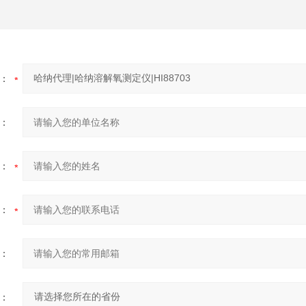
：
：
：
：
：
：