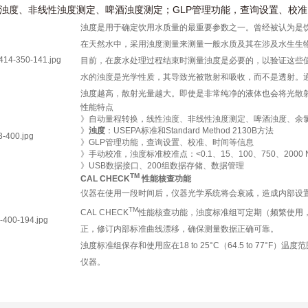
浊度、非线性浊度测定、啤酒浊度测定；
GLP
管理功能，查询设置、校准
浊度是用于确定饮用水质量的最重要参数之一。曾经被认为是
在
天然水中，采用浊度测量来测量一般水质及其在涉及水生生
目前，在废水处理过程结束时测量浊度是必要的，以验证这些
水的浊度是光学性质，其导致光被散射和吸收，而不是透射。
浊度越高，散射光量越大。即使是非常纯净的液体也会将光散
性能特点
》自动量程转换，线性浊度、非线性浊度测定、啤酒浊度、余氯
》
浊度
：
USEPA
标准和
Standard Method 2130B
方法
》GLP管理功能，查询设置、校准、时间等信息
》手动校准，浊度标准校准点
：<0.1、15、100、750、2000 
》USB数据接口、
200
组数据存储、数据管理
TM
CAL CHECK
性能核查功能
仪器在使用一段时间后，仪器光学系统将会衰减，造成内部设
TM
CAL CHECK
性能核查功能，浊度标准组可定期（频繁使用
正，修订内部标准曲线漂移，确保测量数据正确可靠。
浊度标准组保存和使用应在
18 to 25°C（64.5 to 77°F）
温度范
仪器。