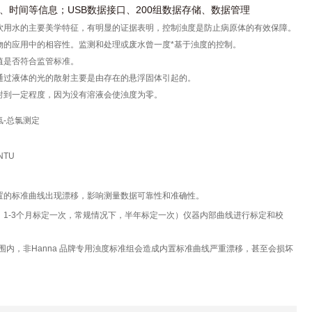
、时间等信息；
USB
数据接口、200组数据存储、数据管理
饮用水的主要美学特征，有明显的证据表明，控制浊度是防止病原体的有效保障。
物的应用中的相容性。监测和处理或废水曾一度*基于浊度的控制。
值是否符合监管标准。
通过液体的光的散射主要是由存在的悬浮固体引起的。
射到一定程度，因为没有溶液会使浊度为零。
-总氯测定
NTU
置的标准曲线出现漂移，影响测量数据可靠性和准确性。
，1-3
个月标定一次，常规情况下，半年标定一次）仪器内部曲线进行标定和校
围内，非
Hanna
品牌专用浊度标准组会造成内置标准曲线严重漂移，甚至会损坏