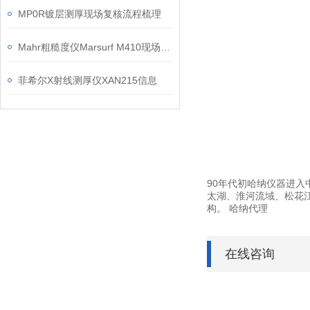
MP0R镀层测厚现场复核流程梳理
Mahr粗糙度仪Marsurf M410现场检测操作建议
菲希尔X射线测厚仪XAN215信息
90年代初哈纳仪器进入
太湖、淮河流域、松花
构。 哈纳代理
在线咨询