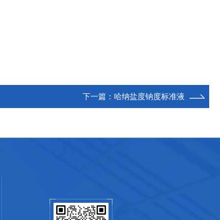
下一篇：
哈纳盐度钠度标准液