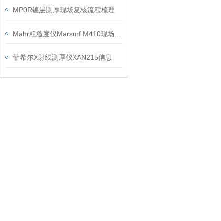
MP0R镀层测厚现场复核流程梳理
Mahr粗糙度仪Marsurf M410现场检测操作建议
菲希尔X射线测厚仪XAN215信息