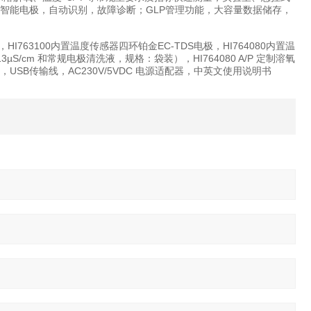
据型智能电极，自动识别，故障诊断；GLP管理功能，大容量数据储存，
HI763100内置温度传感器四环铂金EC-TDS电极，HI764080内置温
µS/cm 和常规电极清洗液，规格：袋装），HI764080 A/P 定制溶氧
），USB传输线，AC230V/5VDC 电源适配器，中英文使用说明书