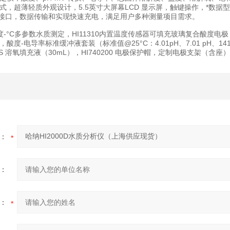
式，超薄轻质外观设计，5.5英寸大屏幕LCD 显示屏，触键操作，*数
双数据接口，数据传输和实现快速充电，满足用户多种测量项目需求。
O-盐度-°C多参数水质测定，HI11310内置温度传感器可填充玻璃复合酸度电极，
度-电导率标准缓冲液套装（标准值@25°C：4.01pH、7.01 pH、1413
1S 溶氧填充液（30mL），HI740200 电极保护帽，定制电极支架（含座
：
：
：