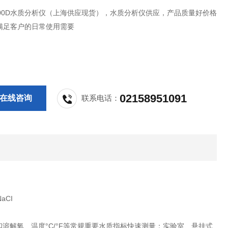
000D水质分析仪（上海供应现货），水质分析仪供应，产品质量好价格
满足客户的日常使用需要
02158951091
在线咨询
联系电话：
aCI
溶解氧、温度°C/°F等常规重要水质指标快速测量；实验室、悬挂式