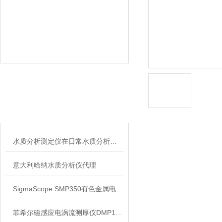
相关文章
RELATED ARTICLES
水质分析测定仪在日常水质分析检测中的作用
意大利哈纳水质分析仪代理
SigmaScope SMP350有色金属电导率测试仪信息
菲希尔磁感应电涡流测厚仪DMP10/30信息