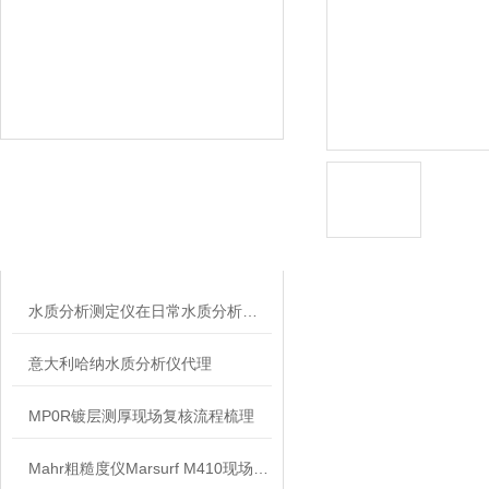
相关文章
RELATED ARTICLES
水质分析测定仪在日常水质分析检测中的作用
意大利哈纳水质分析仪代理
MP0R镀层测厚现场复核流程梳理
Mahr粗糙度仪Marsurf M410现场检测操作建议