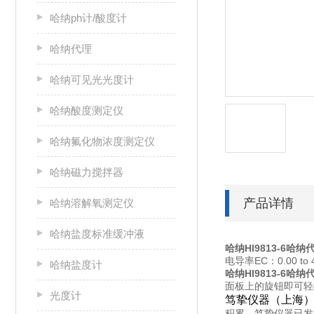
哈纳ph计/酸度计
哈纳代理
哈纳可见光光度计
哈纳酸度测定仪
哈纳氟化物浓度测定仪
哈纳磁力搅拌器
产品详情
哈纳溶解氧测定仪
哈纳盐度标准缓冲液
哈纳HI9813-6哈纳
电导率EC：0.00 to 
哈纳盐度计
哈纳HI9813-6哈纳
面板上的旋钮即可轻
光度计
笃挚仪器（上海
积累，笃挚仪器已发