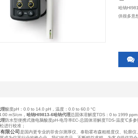
哈纳HI9
供很多意
代理
酸度pH：0.0 to 14.0 pH，温度：0.0 to 60.0 °C
4.00 mS/cm，
哈纳HI9813-6哈纳代理
总固体溶解度TDS：0 to 1999 pp
代理
防水型便携式微电脑酸度pH-电导率EC-总固体溶解度TDS-温度℃
松进行校准；
）有限公司
是国内更专业的菲舍尔测厚仪、泰勒霍布森粗糙度仪、轮廓仪
展成为仪器行业的棒企业。我们的产品，不断精益求精，为客户提供符合