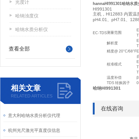
光度计
hannaHI991301哈纳水
HI991301
主机，HI12883 内置
哈纳浊度仪
pH4.01、pH7.01、
哈纳水质分析仪
E
测量范围
EC-TDS
T
E
解析度
T
查看全部
精度@ 20°C/68°F
E
E
校准模式
温度补偿
β
TDS 转换因子
0
相关文章
哈纳HI991301
RELATED ARTICLES
在线咨询
意大利哈纳水质分析仪代理
杭州光尺激光平直度仪信息