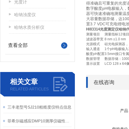
光度计
得准确且可重复的光度
数字酸度pH电极输入
器可快速准确地测量温
哈纳浊度仪
大容量数据存储，达10
置3.7 VDC可充电锂
哈纳水质分析仪
HI83314光度测定仪哈纳
测量项目
测量指标12项
滤波器带宽
8 nm ±1.0 nm
光源模式
硅光电探测器，窄带干
查看全部
输入通道
1个pH电极输
酸度pH配置
3.5mm接口
数据管理
数据存储：100
显示设置
LCD 128 x 
相关文章
在线咨询
RELATED ARTICLES
三丰老型号SJ210粗糙度仪特点信息
产品
菲希尔磁感应DMP10测厚仪磁性基材表面测量信息