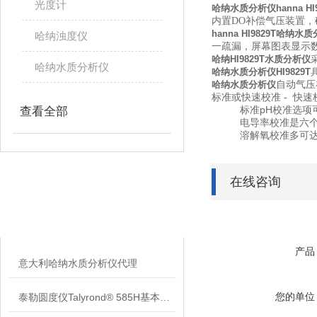
光度计
哈纳水质分析仪hanna HI9
内置DO补偿气压装置，
hanna HI9829T哈纳水
哈纳浊度仪
一疏漏，屏幕图表显示
哈纳HI9829T水质分析仪
哈纳水质分析仪
哈纳水质分析仪HI9829T
自动气压
哈纳水质分析仪
标准或快速校准 - 快
标准pH校准选项可用
查看全部
电导率校准是六个标
溶解氧校准多可达两
在线咨询
相关文章
RELATED ARTICLES
产品
意大利哈纳水质分析仪代理
您的单位
泰勒圆度仪Talyrond® 585H基本信息