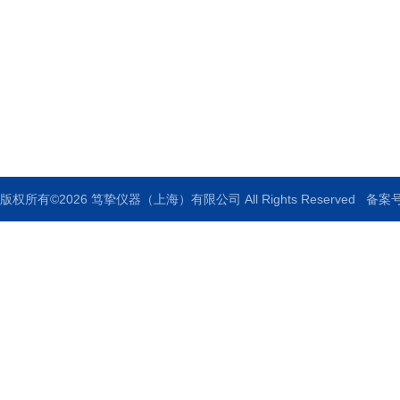
地址：上海市浦东新区外高桥保税区富特东三路526号
5号楼311室
邮箱：dooz17@qq.com
传真：86-021-50473901
版权所有©2026 笃挚仪器（上海）有限公司 All Rights Reserved
备案号