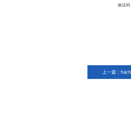
验证码
上一篇：
hach
笃挚仪器（上海）有限公司