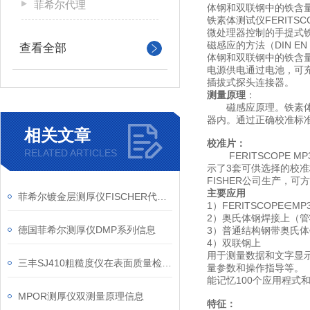
菲希尔代理
体钢和双联钢中的铁含
铁素体测试仪FERITSCOP
微处理器控制的手提式
磁感应的方法（DIN EN 
查看全部
体钢和双联钢中的铁含
电源供电通过电池，可
插拔式探头连接器。
测量原理
：
磁感应原理。铁素体含量
器内。通过正确校准标
相关文章
校准片：
RELATED ARTICLES
FERITSCOPE MP
示了3套可供选择的校准
FISHER公司生产，
主要应用
菲希尔镀金层测厚仪FISCHER代理信息
1）FERITSCOP
2）奥氏体钢焊接上（
德国菲希尔测厚仪DMP系列信息
3）普通结构钢带奥氏
4）双联钢上
用于测量数据和文字显
三丰SJ410粗糙度仪在表面质量检测中的应用要点
量参数和操作指导等。
能记忆100个应用程式和
MPOR测厚仪双测量原理信息
特征：