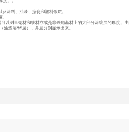
的厚度。。
铜、锌以及涂料、油漆、搪瓷和塑料镀层。
度。
列的仪器可以测量钢材和铁材亦或是非铁磁基材上的大部分涂镀层的厚度。由
（油漆层/锌层），并且分别显示出来。