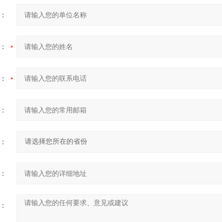
：
：
：
：
：
：
：