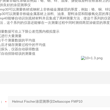
fmp10用于测量非磁性涂镀层例如：铬、铜、锌、油漆、搪瓷或塑料在铁基材上
r提供良好的涂层测厚仪
fmp10或fmp30可以测量铁材或钢材上非铁磁金属镀层的厚度，例如：铬、
p10和fmp30可以测量非铁磁金属基材上涂料、油漆、塑料涂层和阳极氧化层的厚
mp20和fmp40能够自动识别底材材料并且集成了两种测量方法，使这个系
法，这个系列的仪器还能够在一次测量过程中同时测得两层涂镀层的厚度
测量数据可在上下限公差范围内模拟显示
式进行大量测量
若干个测量数据的平均值
头后才储存测量过程中的平均值
起探头，仪器自动获得数值
可自动排除错误的测量值
：