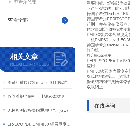
菲希尔代理
重要指标。焊接部位铁
下产生裂纹的可能性增
德国菲希尔fischer F
德国菲希尔FERITS
查看全部
得到，并存储在仪器内
体含量测定仪的技术规
FMP30铁素体含量测
主机FMP30、探头EGA
德国菲希尔fischer F
打印机
相关文章
打印驱动程序
FERITSCOPE®
RELATED ARTICLES
应用：
FMP30铁素体含量测定
奥氏体钢焊接上（管状
普通结构钢带奥氏体铬
泰勒粗糙度仪Surtronic S116标准型号信息
双联钢上
仪器维护全解析：让铁素体检测仪保持较佳工作状态的保养要领
在线咨询
无损检测设备美国通用电气（GE）
SR-SCOPE® DMP®30 铜层厚度测量仪菲希尔信息