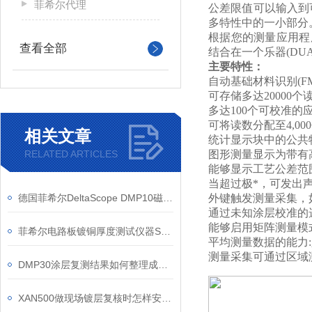
菲希尔代理
公差限值可以输入到
多特性中的一小部分
根据您的测量应用程序中
查看全部
结合在一个乐器(DU
主要特性：
自动基础材料识别(FM
可存储多达20000个
多达100个可校准的
可将读数分配至4,00
相关文章
统计显示块中的公共
RELATED ARTICLES
图形测量显示为带有
能够显示工艺公差范围
当超过极*，可发出
德国菲希尔DeltaScope DMP10磁感应基础款涂层测厚仪产品介绍
外键触发测量采集，
通过未知涂层校准的选
能够启用矩阵测量模
菲希尔电路板镀铜厚度测试仪器SRSCOPE DMP30信息
平均测量数据的能力
测量采集可通过区域
DMP30涂层复测结果如何整理成追溯记录
XAN500做现场镀层复核时怎样安排取点记录