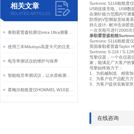
Surtronic S116
相关文章
USB连接充电，USB
RELATED ARTICLES
在测针能力范围内可测
防滑的V型脚架意味着
持久设计- 耐冲击涂胶
一次充电可进行2000次
泰勒霍普森轮廓仪intra Ultra测量功能特点
泰勒霍普森粗糙Surtron
Surtronic S116粗糙度仪
英国泰勒霍普森Taylo
使用三丰Mitutoyo高度卡尺的注意事项
Surtronic S-11
笃挚仪器，一个在仪器
电导率测试仪的维护与保养
家，能满足广大客户的
笃挚始终致力于：
1、为机械制造、精密
智能电导率测试仪，让水质检测更高效便捷
2、为客户在产品配方
3、为客户提供实验室
霍梅尔粗糙度仪HOMMEL W10在轴类表面复核中的应用思路
在线咨询