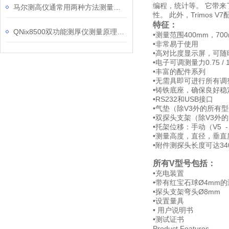
编程，统计等。 它带
马尔测高仪通常用两种方法测量距离
性。 此外，Trimos
特征：
QNix8500双功能测厚仪测量原理介绍
•测量范围400mm，700
•非常易于使用
•高对比度显示屏，可
•电子可调测量力0.75 / 
•丰富的配件系列
•无需具即可进行所有调
•铸铁底座，确保良好稳
•RS232和USB接口
•气垫（除V3外的所有
•双探头支架（除V3外
•托架位移：手动（V5 
•测量高度，直径，垂直
•附件测探头长度可达3
所有V型号包括：
•充电装置
•带有红宝石球Ø4mm
•探头支架弯头Ø8mm
•设置量具
• 用户说明书
•测试证书
Product Features