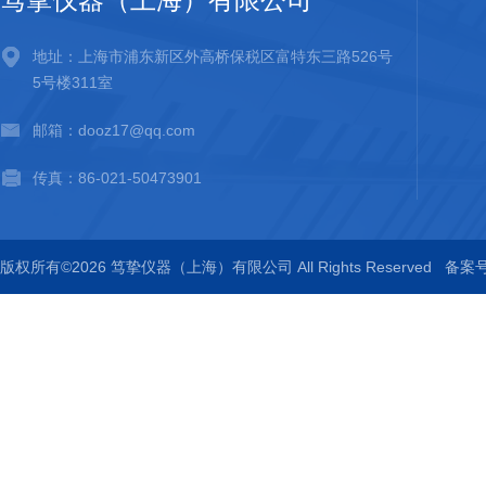
地址：上海市浦东新区外高桥保税区富特东三路526号
5号楼311室
邮箱：dooz17@qq.com
传真：86-021-50473901
版权所有©2026 笃挚仪器（上海）有限公司 All Rights Reserved
备案号