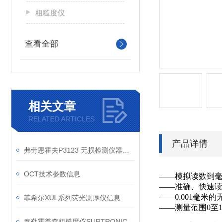
粗糙度仪
查看全部
相关文章
RELATED ARTICLES
产品详情
弗劳恩霍夫P3123 无损检测仪器信息
OCT技术参数信息
——模拟读数到毫米、
——准确、快速读取
——0.001毫米
菲希尔XUL系列荧光测厚仪信息
——测量范围0至1
泰勒霍普森粗糙度仪SURTRONIC S128日常维护建议