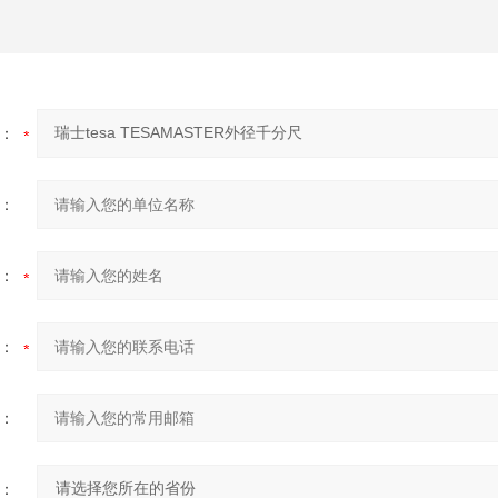
：
：
：
：
：
：