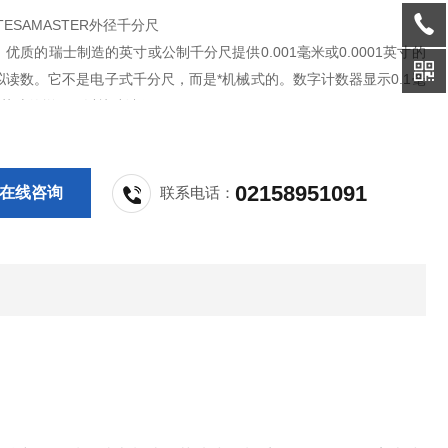
 TESAMASTER外径千分尺
优质的瑞士制造的英寸或公制千分尺提供0.001毫米或0.0001英寸的
拟读数。它不是电子式千分尺，而是*机械式的。数字计数器显示0.1毫
05英寸的增量，以快速读值。
02158951091
在线咨询
联系电话：