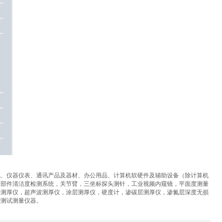
电、仪器仪表、通讯产品及器材、办公用品、计算机软硬件及辅助设备（除计算机
零部件清洁度检测系统，关节臂，三坐标探头测针，工业视频内窥镜，平面度测量
层测厚仪，超声波测厚仪，涂层测厚仪，硬度计，渗碳层测厚仪，渗氮层深度无损
密测试测量仪器。