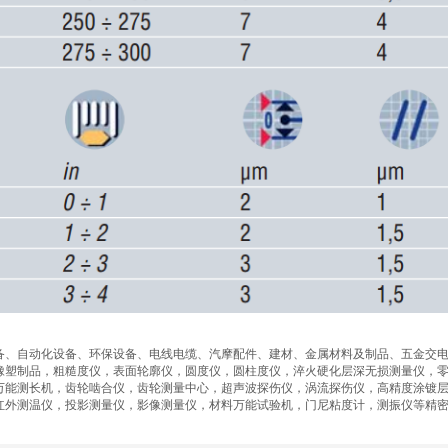
备、自动化设备、环保设备、电线电缆、汽摩配件、建材、金属材料及制品、五金交
橡塑制品，粗糙度仪，表面轮廓仪，圆度仪，圆柱度仪，淬火硬化层深无损测量仪，
万能测长机，齿轮啮合仪，齿轮测量中心，超声波探伤仪，涡流探伤仪，高精度涂镀
红外测温仪，投影测量仪，影像测量仪，材料万能试验机，门尼粘度计，测振仪等精