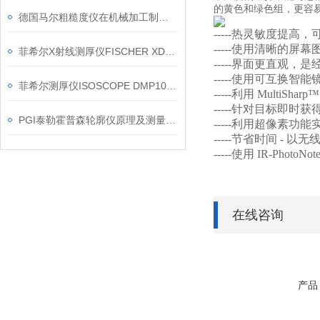
的黄色和绿色组，更容
德国马尔粗糙度仪在机械加工制作业中有着怎样的使用呢?
-----热灵敏度提高，可显
-----使用清晰的
菲希尔X射线测厚仪FISCHER XDL230信息
-----界面更直观
-----使用可互换智
菲希尔测厚仪ISOSCOPE DMP10在铝材涂装质量控制中的应用
-----利用 Mul
-----针对目标即时
PGI泰勒霍普森轮廓仪原理及测量信息
-----利用超像素功
-----节省时间 - 
-----使用 IR-Ph
在线咨询
产品