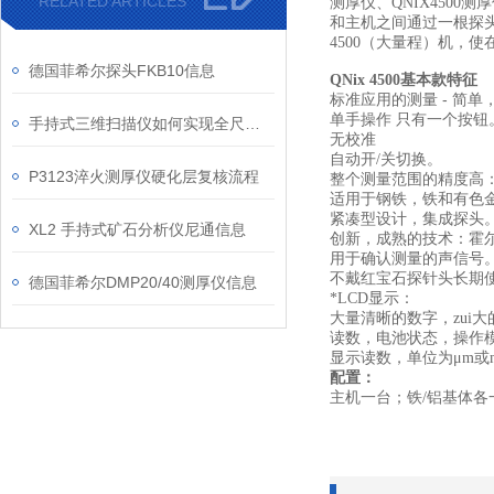
RELATED ARTICLES
测厚仪、QNIX4500测
和主机之间通过一根探
4500（大量程）机，
德国菲希尔探头FKB10信息
QNix 4500基本款
特征
标准应用的测量 - 简单
单手操作 只有一个按钮
手持式三维扫描仪如何实现全尺寸高精度三维数据采集？
无校准
自动开/关切换。
P3123淬火测厚仪硬化层复核流程
整个测量范围的精度高：Fe 12
适用于钢铁，铁和有色
紧凑型设计，集成探头
XL2 手持式矿石分析仪尼通信息
创新，成熟的技术：霍
用于确认测量的声信号
不戴红宝石探针头长期
德国菲希尔DMP20/40测厚仪信息
*LCD显示：
大量清晰的数字，zui
读数，电池状态，操作
显示读数，单位为μm或m
配置：
主机一台；铁/铝基体