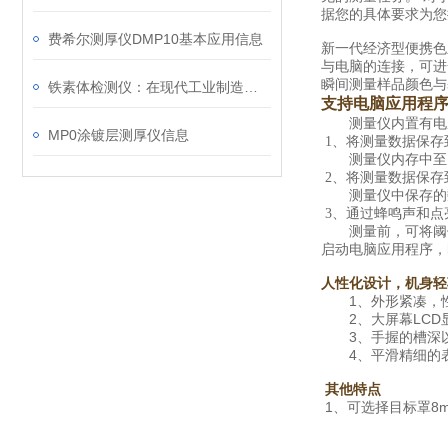
据您的具体要求为您
费希尔测厚仪DMP10基本应用信息
新一代经济型便携色
与电脑的连接，可进
瞬间测量样品颜色与
铁素体检测仪：在现代工业制造中确保材料质量与焊接安全的关键技术与应用
支持电脑应用程
测量仪内置有电脑
MP0涂镀层测厚仪信息
1、将测量数据保存
测量仪内存中至多可
2、将测量数据保存
测量仪中保存的数
3、通过蜂鸣声和点
测量前，可将阈值
启动电脑应用程序，
人性化设计，机身轻
1、外形紧凑，
2、大屏幕LCD
3、手握的槽深以
4、平滑精细的表
其他特点
1、可选择目标罩8