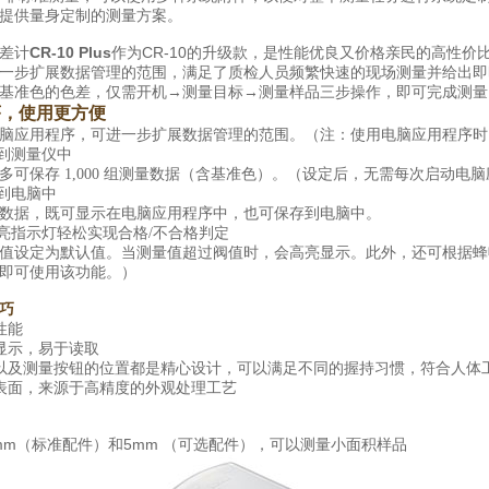
提供量身定制的测量方案。
差计
CR-10 Plus
作为CR-10的升级款，是性能优良又价格亲民的高性价
一步扩展数据管理的范围，满足了质检人员频繁快速的现场测量并给出即
基准色的色差，仅需开机→测量目标→测量样品三步操作，即可完成测量
序，使用更方便
应用程序，可进一步扩展数据管理的范围。（注：使用电脑应用程序时
到测量仪中
保存 1,000 组测量数据（含基准色）。（设定后，无需每次启动电
到电脑中
据，既可显示在电脑应用程序中，也可保存到电脑中。
亮指示灯轻松实现合格/不合格判定
设定为默认值。当测量值超过阀值时，会高亮显示。此外，还可根据蜂
即可使用该功能。）
巧
性能
显示，易于读取
及测量按钮的位置都是精心设计，可以满足不同的握持习惯，符合人体
面，来源于高精度的外观处理工艺
mm（标准配件）和5mm （可选配件），可以测量小面积样品