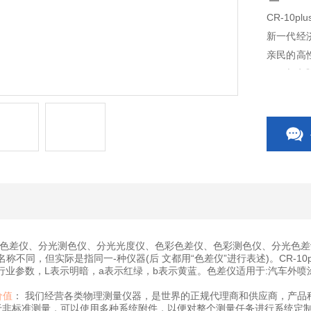
CR-10p
新一代经济
亲民的高性
现了与电
色差仪、分光测色仪、分光光度仪、色彩色差仪、色彩测色仪、分光色差
名称不同，但实际是指同一-种仪器(后 文都用“色差仪”进行表述)。CR-1
些行业参数，L表示明暗，a表示红绿，b表示黄蓝。色差仪适用于:汽车外喷
价值
： 我们经营各类物理测量仪器，是世界的正规代理商和供应商，产品
于非标准测量，可以使用多种系统附件，以便对整个测量任务进行系统定