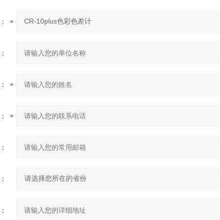
：
：
：
：
：
：
：