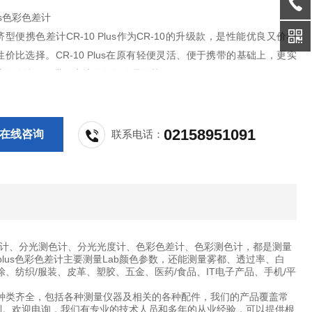
lus色彩色差计
型便携色差计CR-10 Plus作为CR-10的升级款，是性能优良又价格
价比选择。CR-10 Plus在原有轻便灵活、便于携带的基础上，更实
脑的连接，可进一步扩展数据管理的范围
02158951091
在线咨询
联系电话：
计、分光测色计、分光光度计、色彩色差计、色彩测色计，都是测量
0plus色彩色差计主要测量Lab颜色参数，还能测量雾都、透过率、白
涂、纺织/服装、皮革、塑胶、五金、医药/食品、IT电子产品、手机/平
种类齐全，包括各种测量仪器及相关的各种配件，我们的产品覆盖常
制。欢迎电询，我们有专业的技术人员和多年的从业经验，可以提供根