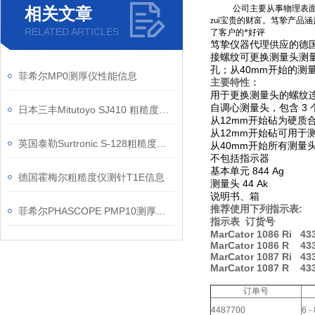
公司主要从事物理表
相关文章
宝贵的财富。笃挚产品涵
zui
RELATED ARTICLES
了客户的*好评
笃挚仪器代理供应的德国马
接螺纹可更换测量头
测
孔；从40mm开始的测
菲希尔MP0测厚仪性能信息
主要特性：
用于更换测量头的螺纹
自调心测量头，包含 3 
日本三丰Mitutoyo SJ410 粗糙度仪的信息
从12mm开始砧为硬质
从12mm开始砧可用于
英国泰勒Surtronic S-128粗糙度仪信息
从40mm开始所有测量
不包括指示器
基本单元 844 Ag
德国霍梅尔粗糙度仪测针T1E信息
测量头 44 Ak
说明书、箱
推荐使用下列指示表:
菲希尔PHASCOPE PMP10测厚仪使用说明
指示表 订货号
MarCator 1086 Ri 43
MarCator 1086 R 43
MarCator 1087 Ri 43
MarCator 1087 R 43
订单号
4487700
6 -