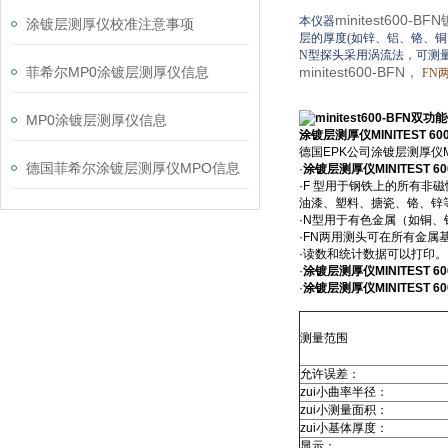
minitest600-
本仪器
涂镀层测厚仪校准注意事项
层的厚度
(
如锌、铝、铬、铜
N
型探头采用涡流法，可测
菲希尔MP0涂镀层测厚仪信息
minitest600-BFN，
FN
MP0涂镀层测厚仪信息
涂镀层测厚仪MINITEST 60
德国EPK公司涂镀层测厚仪
德国菲希尔涂镀层测厚仪MPO信息
·
涂镀层测厚仪MINITEST 60
·F 型用于钢铁上的所有非
油漆、塑料、搪瓷、铬、锌
·N型用于有色金属（如铜
·FN两用测头可在所有金属
·读数和统计数据可以打印。
·
涂镀层测厚仪MINITEST 60
·
涂镀层测厚仪MINITEST 60
测量范围
允许误差：
zui小曲率半径：
zui小测量面积：
zui小基体厚度：
显示：