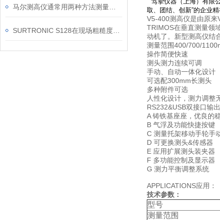
笃挚仪器（上海）有限公
马尔测高仪通常用两种方法测量距离
取、团结、创新
”
的企业精
V5-400测高仪是由
TRIMOS在垂直测量
SURTRONIC S128在现场粗糙度检测中的使用建议
动机了。新型测高仪结合
测量范围400/700/110
操作简便快速
测头测力连续可调
手动、自动一体化设计
可选配300mm长测头
多种附件可选
人性化设计，测力调整
RS232&USB双接口输
A 铸铁基座座，优良的
B 气浮及功能快捷按键
C 测量托架移动手轮手
D 可更换测头&传感器
E 应用扩展测头装夹器
F 多功能控制及显示器
G 测力平衡调整系统
APPLICATIONS应用：
技术参数：
型号
测量范围