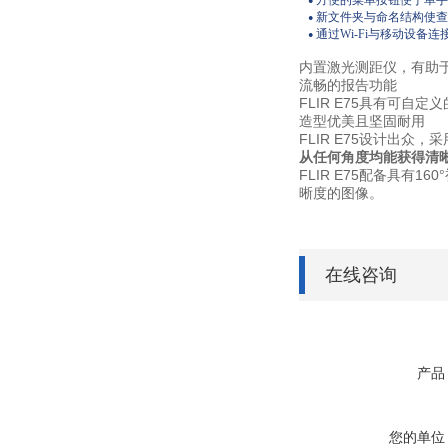
方便的菜单按钮便于单手
●
新文件夹与命名结构使查
●
通过Wi-Fi与移动设备连
●
内置激光测距仪，有助
流畅的报告功能
FLIR E75具有可
造型优美且坚固耐用
FLIR E75设计出
从任何角度均能获得清
FLIR E75配备具有
晰度的图像。
在线咨询
产品
您的单位