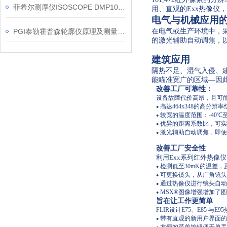
菲希尔测厚仪ISOSCOPE DMP10在铝材涂装质量控制中的应用
用、直观的Exx热像仪
电气与机械应用
PGI泰勒霍普森轮廓仪原理及测量信息
在电气或生产环境中，
的激光辅助自动调焦，
建筑应用
隔热不足、湿气入侵、建
能瞄准宽广的区域—因
改善工厂可靠性：
设备故障代价高昂，且可
高达464x348的高分
●
较宽的温度范围：-40℃至12
●
优异的距离系数比，可实
●
激光辅助自动调焦，即便
●
改善工厂安全性
利用Exx系列红外热像
检测低至30mK的温差
●
可更换镜头，从广角镜头
●
通过热像仪进行镜头自动
●
MSX
®
图像增强增加了图
●
旨在让工作更简单
FLIR设计E75、E85
带有直观的新用户界面的
●